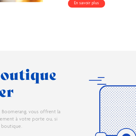
En savoir plus
boutique
rer
Boomerang, vous offrent la
ctement à votre porte ou, si
n boutique.