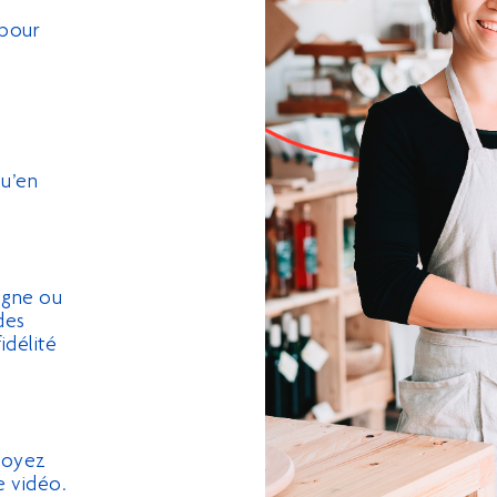
 pour
u’en
igne ou
des
idélité
voyez
e vidéo.