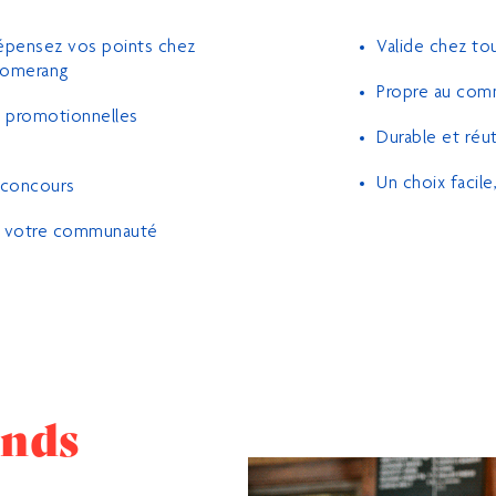
Valide chez t
épensez vos points chez
oomerang
Propre au com
es promotionnelles
Durable et réut
Un choix facil
s concours
ns votre communauté
nds