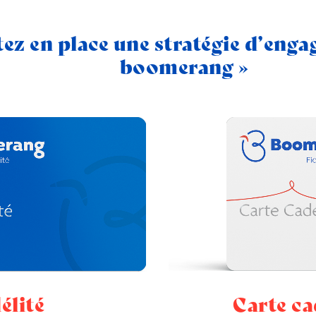
tez en place une stratégie d’eng
boomerang »
Carte c
élité