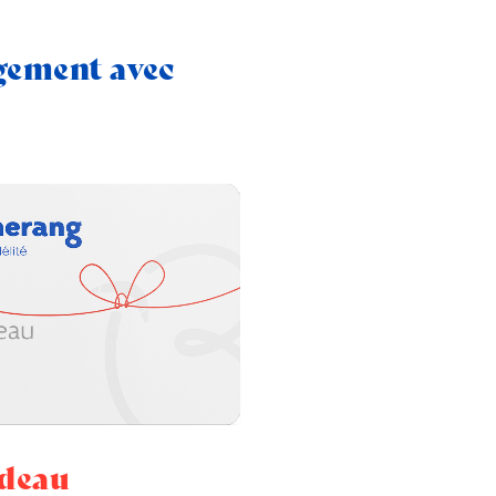
agement avec
adeau