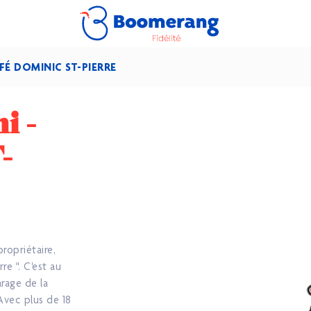
AFÉ DOMINIC ST-PIERRE
i -
-
ropriétaire,
e ". C'est au
arage de la
Avec plus de 18