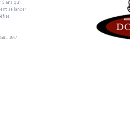
5 ans qu'il
ent se lancer
réfiés
, G8L 3M7