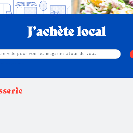
J’achète local
éolocalisation
sserie