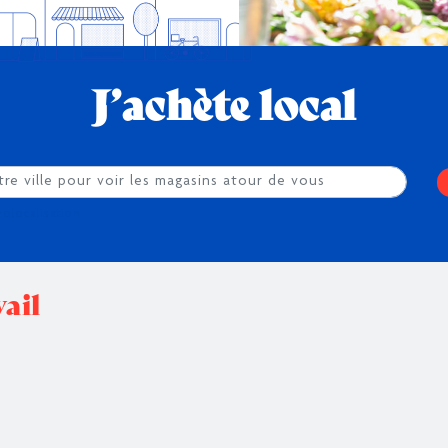
J’achète local
éolocalisation
ail