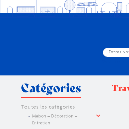
Ou utilisez la g
Catégories
Trav
Toutes les catégories
Maison – Décoration –
Entretien